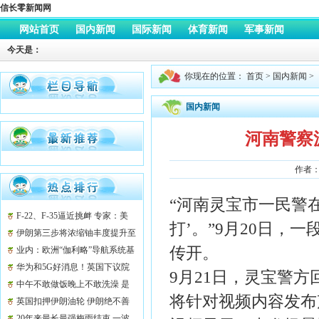
信长零新闻网
网站首页
国内新闻
国际新闻
体育新闻
军事新闻
今天是：
你现在的位置：
首页
>
国内新闻
>
国内新闻
河南警察
作者：a
“河南灵宝市一民警
F-22、F-35逼近挑衅 专家：美
打’。”9月20日
对伊朗作战计划能堆满整屋
伊朗第三步将浓缩铀丰度提升至
传开。
20％？特朗普此前威胁“小心点”
业内：欧洲“伽利略”导航系统基
本瘫痪 对市场信心冲击很大
华为和5G好消息！英国下议院
9月21日，灵宝警
委员会：没有技术理由“禁华为”
中午不敢做饭晚上不敢洗澡 是
将针对视频内容发布
什么原因让业主发愁？
英国扣押伊朗油轮 伊朗绝不善
罢甘休 出“软拳头”放大招反制
20年来最长最强梅雨结束 一波