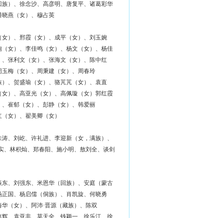
回族）、徐念沙、高彦明、唐复平、诸葛彩华
潘晓燕（女）、穆占英
（女）、邢霞（女）、成平（女）、刘玉婉
洵（女）、李佳鸣（女）、杨文（女）、杨佳
）、张利文（女）、张海文（女）、陈中红
周玉梅（女）、周秉建（女）、周春玲
族）、贺盛瑜（女）、骆芃芃（女）、袁直
（女）、高亚光（女）、高佩璇（女）郭红霞
）、崔郁（女）、彭静（女）、韩爱丽
红（女）、翟美卿（女）
朱涛、刘屹、许礼进、李迎新（女，满族）、
实、林积灿、郑春阳、施小明、敖刘全、谈剑
振东、刘强东、米恩华（回族）、安庭（蒙古
杨正国、杨启儒（侗族）、肖凯旋、何晓勇
华（女）、阿沛·晋源（藏族）、陈双
存辉、袁亚非、莫天全、钱颖一、徐乐江、徐