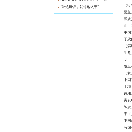
（哈
高温来袭
“吃这碗饭，就得这么干”
夏宝
藏族
刚、
中国
于欣
（满
生龙
明、
姚卫
（女
中国
丁梅
诗玮
吴以
陈旗
平（
中国
马国