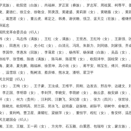
萨克族）、欧阳坚（白族）、尚福林、罗正富（彝族）、罗志军、周祖翼、柯尊平、
龙、夏德仁、徐立全、徐敬业、郭庚茂、黄建盛、黄莉新（女）、黄晓薇（女）、黄
）、葛慧君（女）、董云虎、蒋定之、韩勇、谢伏瞻、强卫、蓝天立（壮族）、楼继
薛延忠
国民党革命委员会（65人）
伟（女）、马志伟（满族）、王红（女，满族）、王世杰、王红玲（女）、王新强、
族）、田惠光（女）、史小红（女）、白清元、冯巩、朱新力、刘同德、刘家强、齐
、李国华、李惠东（回族）、李霭君（女）、杨伟军、杨保建（白族）、吴晶（女）
张桂平、张雪樵、陈德（满族）、陈马林、陈星莺（女）、欧阳泽华、国桂荣（女）
海、夏涛、夏先鹏、顾福林、徐景坤、高小玫（女）、蒋平安、韩宝生、傅川、傅莉
）、温雪琼（女）、甄树清、蔡庆锋、熊水龙、潘明、霍卫平
民主同盟（65人）
（女）、王绚（女）、王子豪、王汝成、王维平、田刚、边发吉、邢吉华、达建文、
、李正国、李明蓉（女）、李剑萍、李晓安、李萌娇（女）、杨云彦、杨安娣（女）
环（女）、何力（贵州）、汪利民、汪鹏飞、宋纪蓉（女）、张力（四川）、张世珍
、陈晓光、欧阳明高、郑兰荪、郑永飞、赵雨森、赵振铣、郝际平、胡树华、俞敏洪
女）、黄利鸣、曹卫星、康耀红、梁丽萍（女）、董恒宇、程红（女）、鲁安怀、温
民主建国会（65人）
湘、王欣、王舰、王一莉（女）、方光华、石玉颖、白重恩、包瑞玲（女，蒙古族）