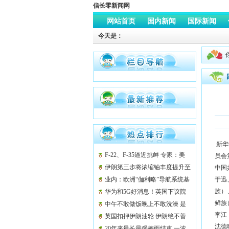
信长零新闻网
网站首页
国内新闻
国际新闻
今天是：
新华
F-22、F-35逼近挑衅 专家：美
员会
对伊朗作战计划能堆满整屋
伊朗第三步将浓缩铀丰度提升至
中国
20％？特朗普此前威胁“小心点”
业内：欧洲“伽利略”导航系统基
于迅
族）
本瘫痪 对市场信心冲击很大
华为和5G好消息！英国下议院
鲜族
委员会：没有技术理由“禁华为”
中午不敢做饭晚上不敢洗澡 是
李江
什么原因让业主发愁？
英国扣押伊朗油轮 伊朗绝不善
沈德
罢甘休 出“软拳头”放大招反制
20年来最长最强梅雨结束 一波