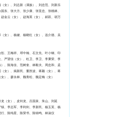
清（女）、刘志新（满族）、刘忠范、刘新乐
余国东、张大方、张少康、张亚忠、张桃林、
、赵金云（女）、赵海英（女）、郝跃、胡万
影（女）、杨健、杨晓红（女）、连介德、吴
效彤、王梅祥、邓中翰、石文先、叶小钢、印
生、严望佳（女）、杜卫、李卫、李秉荣、李
族）、陈海佳、范树奎、林毅夫、周忠和、孟
熙（女）、揭新民、董胜波、蒋颖（女）、蒋
（女）、廖永林、魏青松、魏定梅（女）
丹龙（女）、皮剑龙、吕国泉、朱山、刘延
守镇、李志军、李利剑、李新民、杨玉芙、杨
进行、陈纯星、陈荣书、陈锦鸣、林淑仪