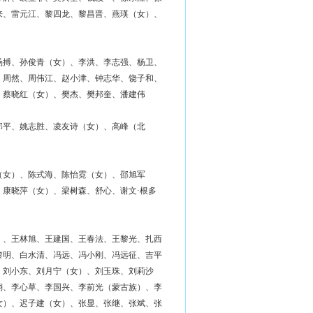
来、雷元江、黎四龙、黎昌晋、燕瑛（女）、
汤搏、孙俊青（女）、李洪、李志强、杨卫、
、周然、周伟江、赵小津、钟志华、饶子和、
、蔡晓红（女）、樊杰、樊邦奎、潘建伟
郑平、姚志胜、凌友诗（女）、高峰（北
（女）、陈式海、陈怡霓（女）、邵旭军
康晓萍（女）、梁树森、舒心、谢文·根多
）、王林旭、王建国、王春法、王黎光、扎西
黎明、白水清、冯远、冯小刚、冯远征、吉平
、刘小东、刘月宁（女）、刘玉珠、刘莉沙
翔、李心草、李国兴、李前光（蒙古族）、李
女）、迟子建（女）、张显、张继、张斌、张