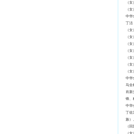
（女
（女
中华
丁洁
（女
（女
（女
（女
（女
（女
（女
中华
马全
肖新
锋、
中华
丁佐
族）
（回
（女